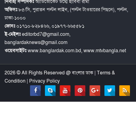
নির্বাহী সম্পাদকঃ
অ্যাডভোকেট উম্মে হাবিবা রীমা
অফিসঃ
৮৫/সি, পুরাতন পল্টন লাইন, (পল্টন টাওয়ারের পিছনে), পল্টন,
ঢাকা-১০০০
ফোনঃ
০১৭১০-৮২৮৪৬৬, ০১৯৭৭-৬৬৫৫৮১
ই-মেইলঃ
editorbd7@gmail.com,
banglardaknews@gmail.com
ওয়েবসাইটঃ
www.banglardak.com.bd, www.mtvbangla.net
2026 © All Rights Reserved @
বাংলার ডাক
|
Terms &
Condition
|
Privacy Policy