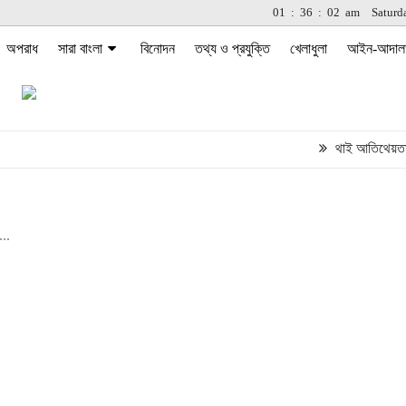
01
:
36
:
02
am
Saturd
অপরাধ
সারা বাংলা
বিনোদন
তথ্য ও প্রযুক্তি
খেলাধুলা
আইন-আদাল
থাই আতিথেয়তা ও কফি
..