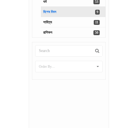
ধর্ম
53
বিশেষ দিবস
9
সাহিত্য
11
রাশিফল
50
Order By....