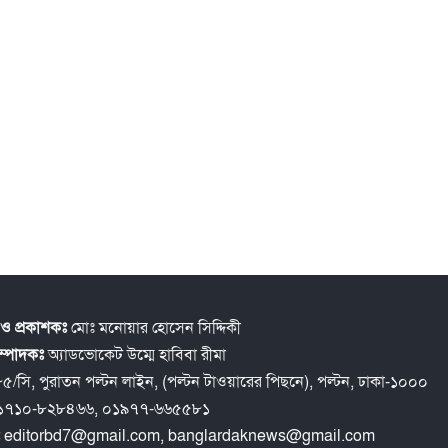
ও প্রকাশকঃ
মোঃ মনোয়ার হোসেন সিদ্দিকী
সম্পাদকঃ
অ্যাডভোকেট উম্মে হাবিবা রীমা
৫/সি, পুরাতন পল্টন লাইন, (পল্টন টাওয়ারের পিছনে), পল্টন, ঢাকা-১০০০
১৭১০-৮২৮৪৬৬, ০১৯৭৭-৬৬৫৫৮১
ঃ
editorbd7@gmail.com, banglardaknews@gmail.com