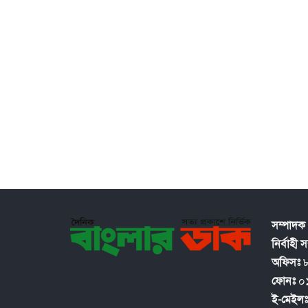
সম্পাদক 
নির্বাহী 
অফিসঃ
৮
ফোনঃ
০
ই-মেইল