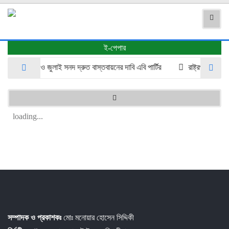
ই-পেপার
গণভোটের রায় ও জুলাই সনদ দ্রুত বাস্তবায়নের দাবি এবি পার্টির
রাষ্ট্রপতি ২০ আগস
loading...
সম্পাদক ও প্রকাশকঃ
মোঃ মনোয়ার হোসেন সিদ্দিকী