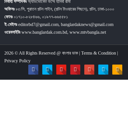
নির্বাহী সম্পাদকঃ
অ্যাডভোকেট উম্মে হাবিবা রীমা
অফিসঃ
৮৫/সি, পুরাতন পল্টন লাইন, (পল্টন টাওয়ারের পিছনে), পল্টন, ঢাকা-১০০০
ফোনঃ
০১৭১০-৮২৮৪৬৬, ০১৯৭৭-৬৬৫৫৮১
ই-মেইলঃ
editorbd7@gmail.com, banglardaknews@gmail.com
ওয়েবসাইটঃ
www.banglardak.com.bd, www.mtvbangla.net
2026 © All Rights Reserved @
বাংলার ডাক
|
Terms & Condition
|
Privacy Policy