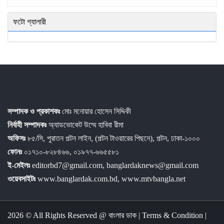
ফটো গ্যালারী
সম্পাদক ও প্রকাশকঃ
মোঃ মনোয়ার হোসেন সিদ্দিকী
নির্বাহী সম্পাদকঃ
অ্যাডভোকেট উম্মে হাবিবা রীমা
অফিসঃ
৮৫/সি, পুরাতন পল্টন লাইন, (পল্টন টাওয়ারের পিছনে), পল্টন, ঢাকা-১০০০
ফোনঃ
০১৭১০-৮২৮৪৬৬, ০১৯৭৭-৬৬৫৫৮১
ই-মেইলঃ
editorbd7@gmail.com, banglardaknews@gmail.com
ওয়েবসাইটঃ
www.banglardak.com.bd, www.mtvbangla.net
2026 © All Rights Reserved @
বাংলার ডাক
|
Terms & Condition
|