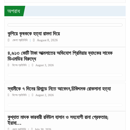
অপরাধ
কুপিয়ে কৃষককে হত্যা রামদা দিয়ে
জেলা প্রতিনিধি
|
August 8, 2026
৪,৬১৩ কোটি টাকা আত্মসাতের অভিযোগ প্রিমিয়ার ব্যাংকের সাবেক
ডিএমডির বিরুদ্ধে
বিশেষ প্রতিনিধি
|
August 3, 2026
স্বামীকে ৭ দিনের রিমান্ডে নিতে আবেদন,চিকিৎসক রোকসানা হত্যা
বিশেষ প্রতিনিধি
|
August 2, 2026
কুখ্যাত মাদক কারবারী রবিউল হাসান ও সহযোগী রানা গ্রেফতার;
ইয়াবা…
জেলা প্রতিনিধি
|
July 30, 2026