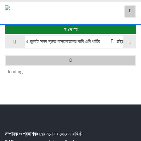
ই-পেপার
গণভোটের রায় ও জুলাই সনদ দ্রুত বাস্তবায়নের দাবি এবি পার্টির
রাষ্ট্রপতি ২০ আগ
loading...
সম্পাদক ও প্রকাশকঃ
মোঃ মনোয়ার হোসেন সিদ্দিকী