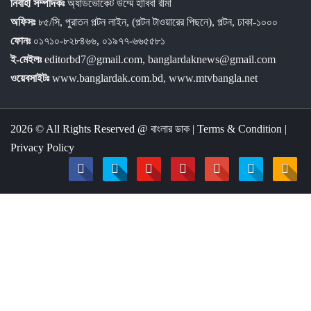
নির্বাহী সম্পাদকঃ
অ্যাডভোকেট উম্মে হাবিবা রীমা
অফিসঃ
৮৫/সি, পুরাতন পল্টন লাইন, (পল্টন টাওয়ারের পিছনে), পল্টন, ঢাকা-১০০০
ফোনঃ
০১৭১০-৮২৮৪৬৬, ০১৯৭৭-৬৬৫৫৮১
ই-মেইলঃ
editorbd7@gmail.com, banglardaknews@gmail.com
ওয়েবসাইটঃ
www.banglardak.com.bd, www.mtvbangla.net
2026 © All Rights Reserved @
বাংলার ডাক
|
Terms & Condition
|
Privacy Policy