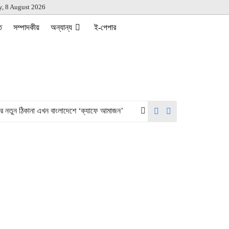
y, 8 August 2026
ত
সম্পাদকীয়
অন্যান্য
ই-পেপার
িকানা এখন বাংলাদেশে ‘ক্যাফে আমাজন’
গণভোটের রায় ও জুলাই সনদ দ্রুত বাস্তব