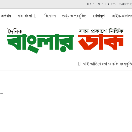
03
:
19
:
14
am
Saturda
অপরাধ
সারা বাংলা
বিনোদন
তথ্য ও প্রযুক্তি
খেলাধুলা
আইন-আদাল
থাই আতিথেয়তা ও কফি সংস্কৃতির নতুন ঠ
..