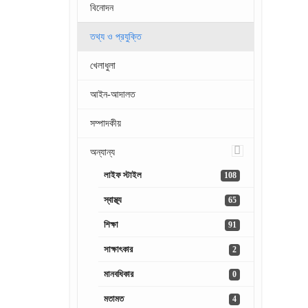
বিনোদন
তথ্য ও প্রযুক্তি
খেলাধুলা
আইন-আদালত
সম্পাদকীয়
অন্যান্য
লাইফ স্টাইল
108
স্বাস্থ্য
65
শিক্ষা
91
সাক্ষাৎকার
2
মানবধিকার
0
মতামত
4