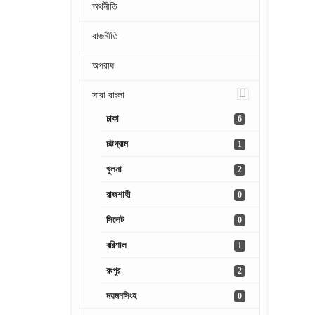
অর্থনীতি
রাজনীতি
অপরাধ
সারা বাংলা
ঢাকা
6
চট্টগ্রাম
1
খুলনা
2
রাজশাহী
0
সিলেট
0
বরিশাল
1
রংপুর
2
ময়মনসিংহ
0