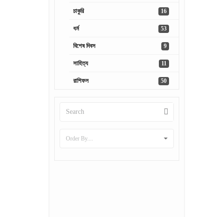
চাকুরি
16
ধর্ম
53
বিশেষ দিবস
9
সাহিত্য
11
রাশিফল
50
Order By....