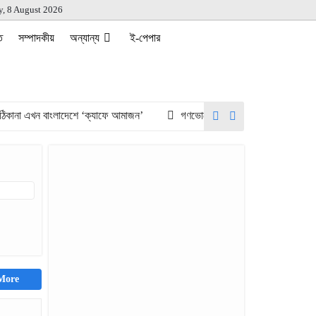
y, 8 August 2026
ত
সম্পাদকীয়
অন্যান্য
ই-পেপার
না এখন বাংলাদেশে ‘ক্যাফে আমাজন’
গণভোটের রায় ও জুলাই সনদ দ্রুত বাস্তবায়নে