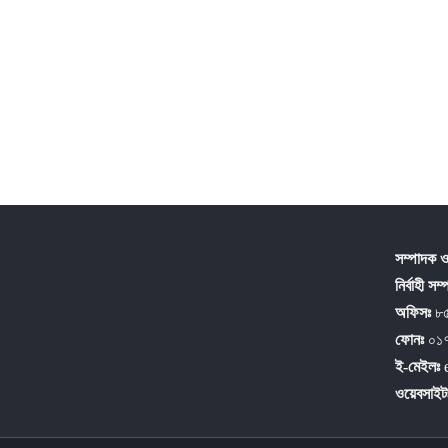
সম্পাদক ও
নির্বাহী সম
অফিসঃ
৮৫
ফোনঃ
০১
ই-মেইলঃ
ওয়েবসাইট