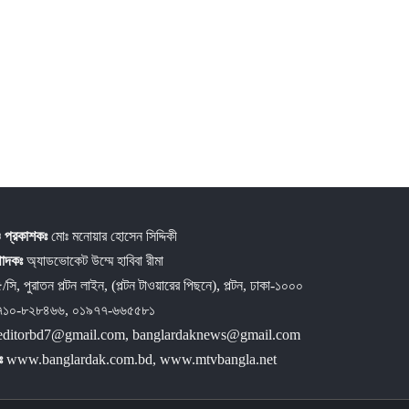
 প্রকাশকঃ
মোঃ মনোয়ার হোসেন সিদ্দিকী
্পাদকঃ
অ্যাডভোকেট উম্মে হাবিবা রীমা
/সি, পুরাতন পল্টন লাইন, (পল্টন টাওয়ারের পিছনে), পল্টন, ঢাকা-১০০০
৭১০-৮২৮৪৬৬, ০১৯৭৭-৬৬৫৫৮১
editorbd7@gmail.com, banglardaknews@gmail.com
ঃ
www.banglardak.com.bd, www.mtvbangla.net