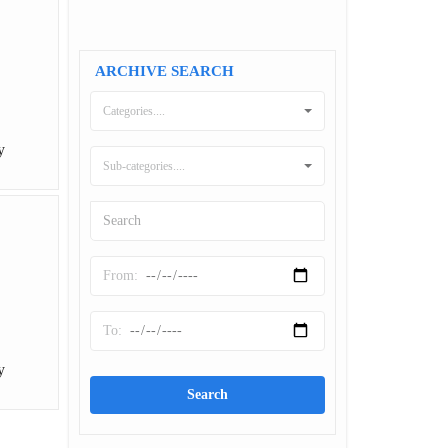
ARCHIVE SEARCH
Categories....
y
Sub-categories....
y